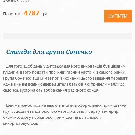
Артикул: 2258
4787
Пластик -
грн.
КУПИТИ
Стенди для групи Сонечко
Для того, щоб день у дитсадку для його вихованців був цікавим і
плідним, варто подбати про їхній гарний настрій із самого ранку.
Група Сонечко в ДНЗ
має при виконанні цього завдання переваги.
Адже вже від вхідних дверей дітей і батьків, які привели малих до
садочка, зустрічають зображення радісного сонця.
Цей малюнок можна вдало вписати в оформлення приміщення
групи, додати за допомогою нього яскравих барв у її інтер’єр.
Скажімо, вже у передпокої приміщення цей символ
використовується: