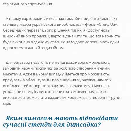
тематичного спрямування.
У цьому варто замислитись над тим, аби придбати комплект
стендів у лідера українського виробництва – фірми «Стенд.Ua».
Серед інших переваг цього рішення, таких, як доступність і
широкий вибір продукції, варто відзначити те, що вся наочність
буде виконана в єдиному стилі. Вони чудово доповнюють один
одного тематично й за дизайном.
Для багатьох педагогів не менш важливою є можливість
замовити наочні посібники за особисто створеними ними
макетами. Адже в цьому випадку йдеться про можливість
врахувати в облаштуванні помешкання з урахуванням всіх
особливостей конкретного дитячого колективу. Наявність
унікальних стендів, виготовлених за замовленням самих
вихователів, може стати важливим кроком для створення групи
мрії.
Яким вимогам мають відповідати
сучасні стенди для дитсадка?