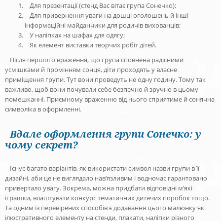
Для презентації (стенд Вас вітає група Сонечко);
Для привернення уваги на дошці оголошень й інші
інформаційні майданчики для родичів вихованців;
У наліпках на шафах для одягу;
Як елемент виставки творчих робіт дітей.
Після першого враження, що група сповнена радісними
усмішками й промінням сонця, діти проходять у власне
приміщення групи. Тут вони проведуть не одну годину. Тому так
важливо, щоб вони почували себе безпечно й зручно в цьому
помешканні. Приємному враженню від нього сприятиме й сонячна
символіка в оформленні.
Вдале оформлення групи Сонечко: у
чому секрет?
Існує багато варіантів, як використати символ назви групи в її
дизайні, аби це не виглядало нав’язливим і водночас гарантовано
привертало увагу. Зокрема, можна придбати відповідні м’які
іграшки, влаштувати конкурс тематичних дитячих поробок тощо.
Та одним із перевірених способів є додавання цього малюнку як
ілюстративного елементу на стенди, плакати, наліпки різного