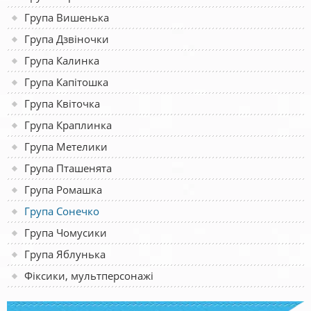
Група Вишенька
Група Дзвіночки
Група Калинка
Група Капітошка
Група Квіточка
Група Краплинка
Група Метелики
Група Пташенята
Група Ромашка
Група Сонечко
Група Чомусики
Група Яблунька
Фіксики, мультперсонажі