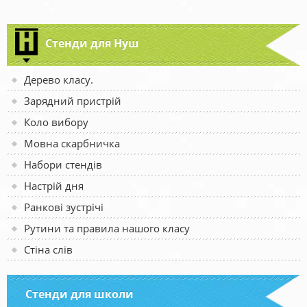
Стенди для Нуш
Дерево класу.
Зарядний пристрій
Коло вибору
Мовна скарбничка
Набори стендів
Настрій дня
Ранкові зустрічі
Рутини та правила нашого класу
Стіна слів
Стенди для школи