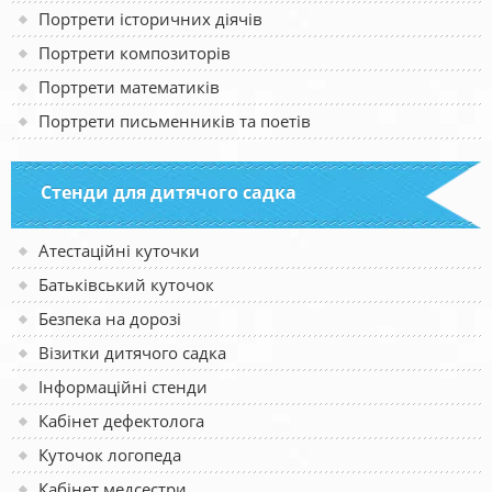
Портрети історичних діячів
Портрети композиторів
Портрети математиків
Портрети письменників та поетів
Стенди для дитячого садка
Атестаційні куточки
Батьківський куточок
Безпека на дорозі
Візитки дитячого садка
Інформаційні стенди
Кабінет дефектолога
Куточок логопеда
Кабінет медсестри