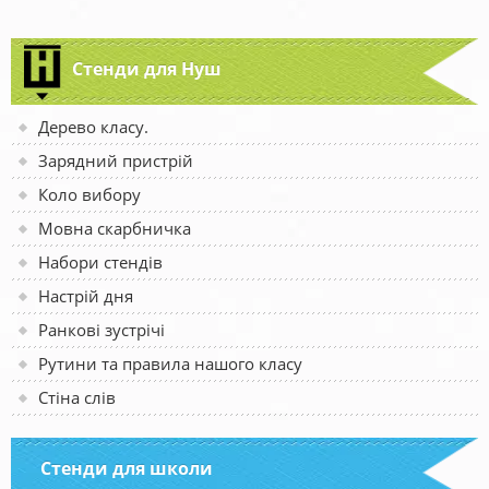
Стенди для Нуш
Дерево класу.
Зарядний пристрій
Коло вибору
Мовна скарбничка
Набори стендів
Настрій дня
Ранкові зустрічі
Рутини та правила нашого класу
Стіна слів
Стенди для школи