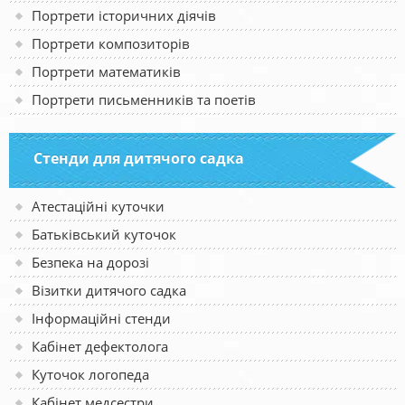
Портрети історичних діячів
Портрети композиторів
Портрети математиків
Портрети письменників та поетів
Стенди для дитячого садка
Атестаційні куточки
Батьківський куточок
Безпека на дорозі
Візитки дитячого садка
Інформаційні стенди
Кабінет дефектолога
Куточок логопеда
Кабінет медсестри