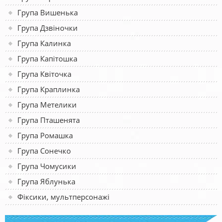
Група Вишенька
Група Дзвіночки
Група Калинка
Група Капітошка
Група Квіточка
Група Краплинка
Група Метелики
Група Пташенята
Група Ромашка
Група Сонечко
Група Чомусики
Група Яблунька
Фіксики, мультперсонажі