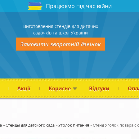
Працюємо під час війни
Виготовлення стендів для дитячих
садочків та школ України
Замовити зворотній дзвінок
Акції
Корисне
Відгуки
Опла
а
»
Стенды для детского сада
»
Уголок питания
»
Стенд Уголок повара с 