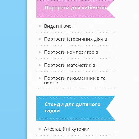
Портрети для кабінетів
Видатні вчені
Портрети історичних діячів
Портрети композиторів
Портрети математиків
Портрети письменників та
поетів
Стенди для дитячого
садка
Атестаційні куточки