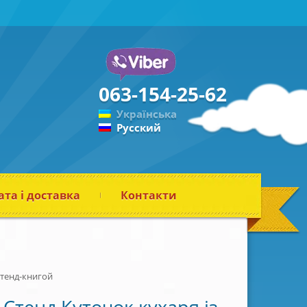
063-154-25-62
Українська
Русский
та і доставка
Контакти
стенд-книгой
Стенд Куточок кухаря із