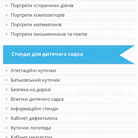
Портрети історичних діячів
Портрети композиторів
Портрети математиків
Портрети письменників та поетів
Стенди для дитячого садка
Атестаційні куточки
Батьківський куточок
Безпека на дорозі
Візитки дитячого садка
Інформаційні стенди
Кабінет дефектолога
Куточок логопеда
Кабінет медсестри