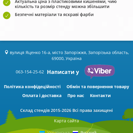
Актуальна ціна з пластиковими кишенями, чию
кількість та розмір стенду можна збільшити
Безпечні матеріали та яскраві фарби
вулиця Яценко 16-а, місто Запоріжжя, Запорізька область,
69000, Україна
Написати у
063-154-25-62
Політика конфідеційності
Обмін та повернення товару
Оплата і доставка
Про нас
Контакти
Склад стендів
2015-2026 Всі права захищені
Карта сайта
Українська
Русский