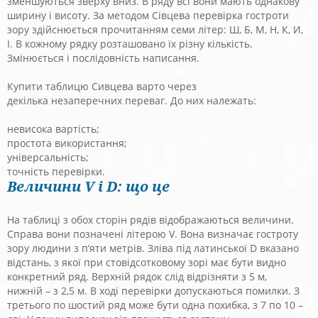
зменшуються зверху вниз. В ряду всі вони мають однакову
ширину і висоту. За методом Сівцева перевірка гостроти
зору здійснюється прочитанням семи літер: Ш, Б, М, Н, К, И,
І. В кожному рядку розташовано їх різну кількість.
Змінюється і послідовність написання.
Купити таблицю Сивцева варто через
декілька незаперечних переваг. До них належать:
невисока вартість;
простота використання;
універсальність;
точність перевірки.
Величини V і D: що це
На таблиці з обох сторін рядів відображаються величини.
Справа вони позначені літерою V. Вона визначає гостроту
зору людини з п’яти метрів. Зліва під латинської D вказано
відстань, з якої при стовідсотковому зорі має бути видно
конкретний ряд. Верхній рядок слід відрізняти з 5 м,
нижній – з 2,5 м. В ході перевірки допускаються помилки. З
третього по шостий ряд може бути одна похибка, з 7 по 10 –