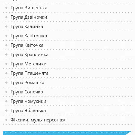
Група Вишенька
Група Дзвіночки
Група Калинка
Група Капітошка
Група Квіточка
Група Краплинка
Група Метелики
Група Пташенята
Група Ромашка
Група Сонечко
Група Чомусики
Група Яблунька
Фіксики, мультперсонажі