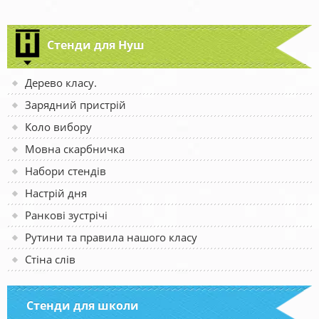
Стенди для Нуш
Дерево класу.
Зарядний пристрій
Коло вибору
Мовна скарбничка
Набори стендів
Настрій дня
Ранкові зустрічі
Рутини та правила нашого класу
Стіна слів
Стенди для школи