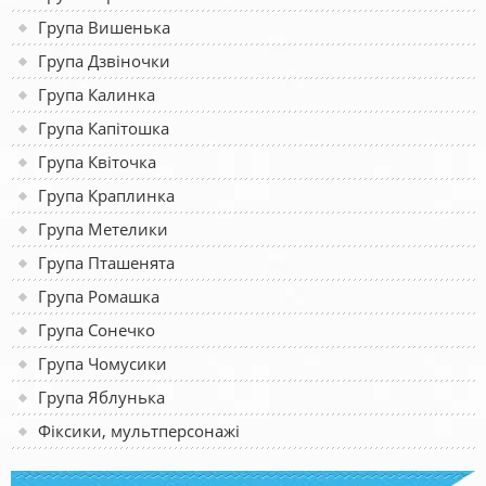
Група Вишенька
Група Дзвіночки
Група Калинка
Група Капітошка
Група Квіточка
Група Краплинка
Група Метелики
Група Пташенята
Група Ромашка
Група Сонечко
Група Чомусики
Група Яблунька
Фіксики, мультперсонажі