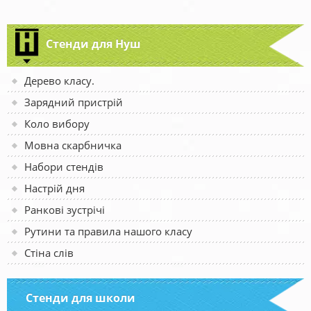
Стенди для Нуш
Дерево класу.
Зарядний пристрій
Коло вибору
Мовна скарбничка
Набори стендів
Настрій дня
Ранкові зустрічі
Рутини та правила нашого класу
Стіна слів
Стенди для школи