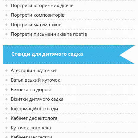
Портрети історичних діячів
Портрети композиторів
Портрети математиків
Портрети письменників та поетів
Стенди для дитячого садка
Атестаційні куточки
Батьківський куточок
Безпека на дорозі
Візитки дитячого садка
Інформаційні стенди
Кабінет дефектолога
Куточок логопеда
Кабінет медсестри