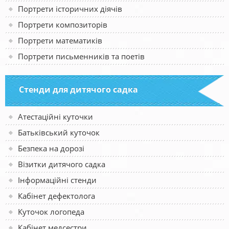
Портрети історичних діячів
Портрети композиторів
Портрети математиків
Портрети письменників та поетів
Стенди для дитячого садка
Атестаційні куточки
Батьківський куточок
Безпека на дорозі
Візитки дитячого садка
Інформаційні стенди
Кабінет дефектолога
Куточок логопеда
Кабінет медсестри