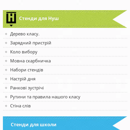
Стенди для Нуш
Дерево класу.
Зарядний пристрій
Коло вибору
Мовна скарбничка
Набори стендів
Настрій дня
Ранкові зустрічі
Рутини та правила нашого класу
Стіна слів
Стенди для школи