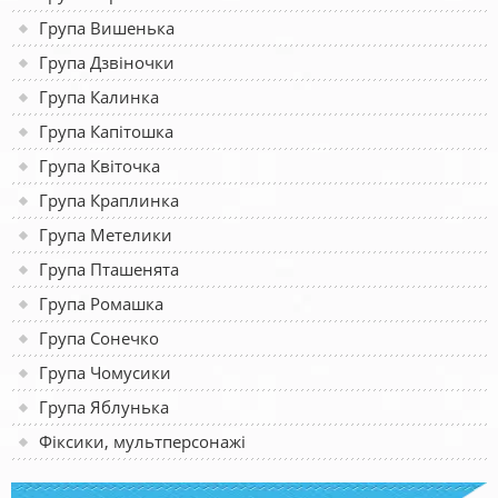
Група Вишенька
Група Дзвіночки
Група Калинка
Група Капітошка
Група Квіточка
Група Краплинка
Група Метелики
Група Пташенята
Група Ромашка
Група Сонечко
Група Чомусики
Група Яблунька
Фіксики, мультперсонажі