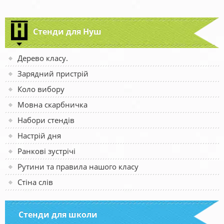
Стенди для Нуш
Дерево класу.
Зарядний пристрій
Коло вибору
Мовна скарбничка
Набори стендів
Настрій дня
Ранкові зустрічі
Рутини та правила нашого класу
Стіна слів
Стенди для школи