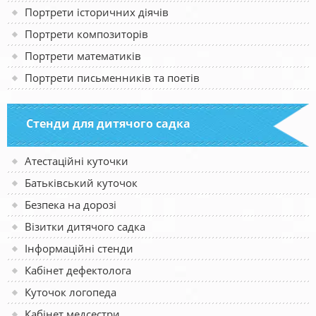
Портрети історичних діячів
Портрети композиторів
Портрети математиків
Портрети письменників та поетів
Стенди для дитячого садка
Атестаційні куточки
Батьківський куточок
Безпека на дорозі
Візитки дитячого садка
Інформаційні стенди
Кабінет дефектолога
Куточок логопеда
Кабінет медсестри