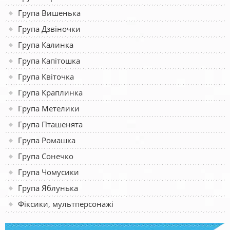
Група Вишенька
Група Дзвіночки
Група Калинка
Група Капітошка
Група Квіточка
Група Краплинка
Група Метелики
Група Пташенята
Група Ромашка
Група Сонечко
Група Чомусики
Група Яблунька
Фіксики, мультперсонажі