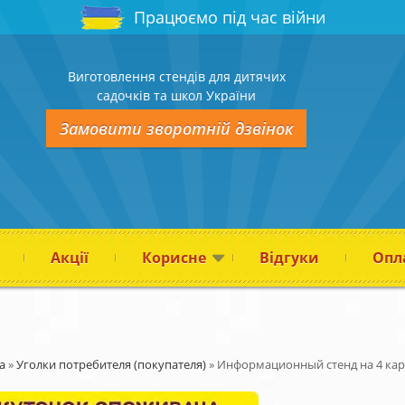
Працюємо під час війни
Виготовлення стендів для дитячих
садочків та школ України
Замовити зворотній дзвінок
Акції
Корисне
Відгуки
Опла
а
»
Уголки потребителя (покупателя)
»
Информационный стенд на 4 карм