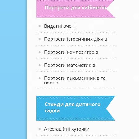
Портрети для кабінетів
Видатні вчені
Портрети історичних діячів
Портрети композиторів
Портрети математиків
Портрети письменників та
поетів
Стенди для дитячого
садка
Атестаційні куточки