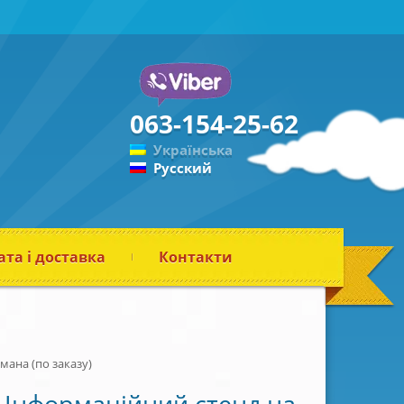
063-154-25-62
Українська
Русский
та і доставка
Контакти
ана (по заказу)
Інформаційний стенд на