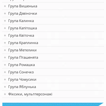
Група Вишенька
Група Дзвіночки
Група Калинка
Група Капітошка
Група Квіточка
Група Краплинка
Група Метелики
Група Пташенята
Група Ромашка
Група Сонечко
Група Чомусики
Група Яблунька
Фіксики, мультперсонажі