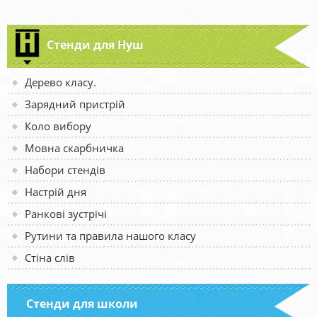
Стенди для Нуш
Дерево класу.
Зарядний пристрій
Коло вибору
Мовна скарбничка
Набори стендів
Настрій дня
Ранкові зустрічі
Рутини та правила нашого класу
Стіна слів
Стенди для школи