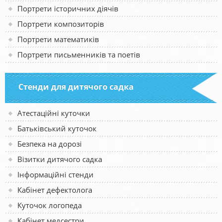
Портрети історичних діячів
Портрети композиторів
Портрети математиків
Портрети письменників та поетів
Стенди для дитячого садка
Атестаційні куточки
Батьківський куточок
Безпека на дорозі
Візитки дитячого садка
Інформаційні стенди
Кабінет дефектолога
Куточок логопеда
Кабінет медсестри