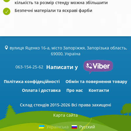
кількість та розмір стенду можна збільшити
Безпечні матеріали та яскраві фарби
вулиця Яценко 16-а, місто Запоріжжя, Запорізька область,
69000, Україна
Написати у
063-154-25-62
Політика конфідеційності
Обмін та повернення товару
Оплата і доставка
Про нас
Контакти
Склад стендів
2015-2026 Всі права захищені
Карта сайта
Українська
Русский