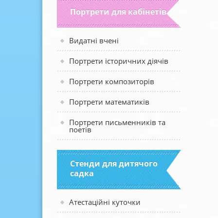
Портрети для кабінетів
Видатні вчені
Портрети історичних діячів
Портрети композиторів
Портрети математиків
Портрети письменників та
поетів
Стенди для дитячого
садка
Атестаційні куточки