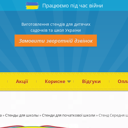
Працюємо під час війни
Виготовлення стендів для дитячих
садочків та школ України
Замовити зворотній дзвінок
Акції
Корисне
Відгуки
Опла
а
»
Стенды для школы
»
Стенди для початкової школи
»
Стенд Середня 