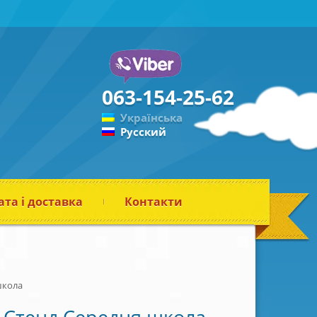
063-154-25-62
Українська
Русский
та і доставка
Контакти
школа
Стенд Середня школа