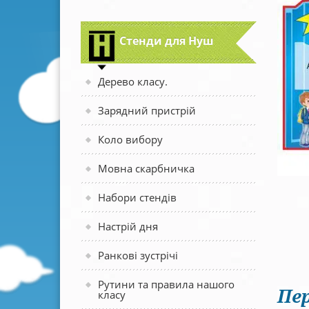
Стенди для Нуш
Дерево класу.
Зарядний пристрій
Коло вибору
Мовна скарбничка
Набори стендів
Настрій дня
Ранкові зустрічі
Рутини та правила нашого
Пер
класу