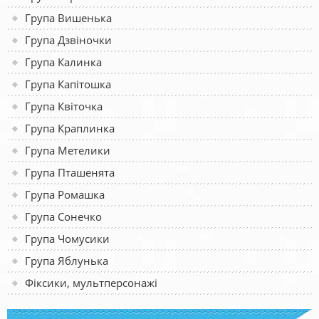
Група Вишенька
Група Дзвіночки
Група Калинка
Група Капітошка
Група Квіточка
Група Краплинка
Група Метелики
Група Пташенята
Група Ромашка
Група Сонечко
Група Чомусики
Група Яблунька
Фіксики, мультперсонажі