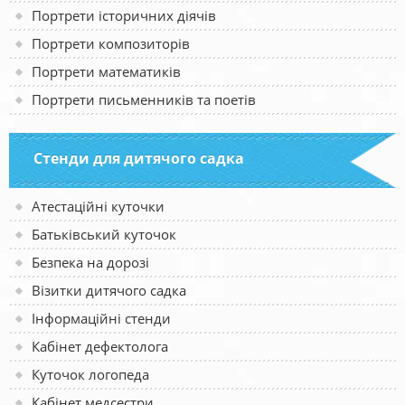
Портрети історичних діячів
Портрети композиторів
Портрети математиків
Портрети письменників та поетів
Стенди для дитячого садка
Атестаційні куточки
Батьківський куточок
Безпека на дорозі
Візитки дитячого садка
Інформаційні стенди
Кабінет дефектолога
Куточок логопеда
Кабінет медсестри