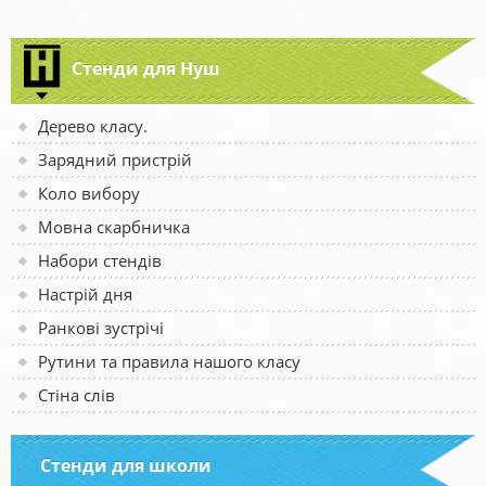
Стенди для Нуш
Дерево класу.
Зарядний пристрій
Коло вибору
Мовна скарбничка
Набори стендів
Настрій дня
Ранкові зустрічі
Рутини та правила нашого класу
Стіна слів
Стенди для школи