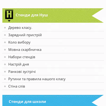
Стенди для Нуш
Дерево класу.
Зарядний пристрій
Коло вибору
Мовна скарбничка
Набори стендів
Настрій дня
Ранкові зустрічі
Рутини та правила нашого класу
Стіна слів
Стенди для школи