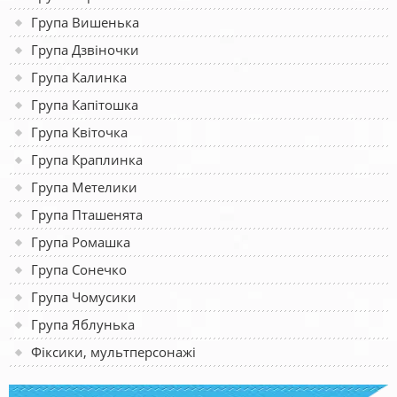
Група Вишенька
Група Дзвіночки
Група Калинка
Група Капітошка
Група Квіточка
Група Краплинка
Група Метелики
Група Пташенята
Група Ромашка
Група Сонечко
Група Чомусики
Група Яблунька
Фіксики, мультперсонажі