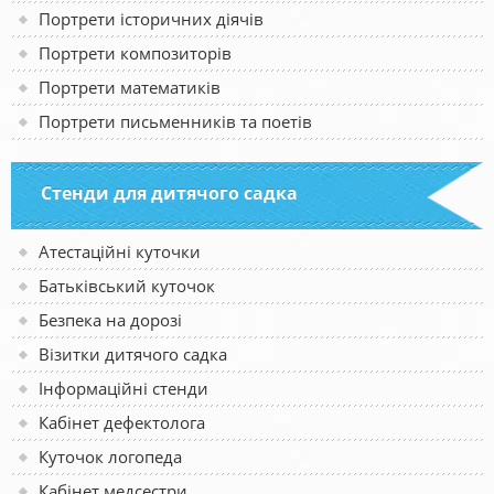
Портрети історичних діячів
Портрети композиторів
Портрети математиків
Портрети письменників та поетів
Стенди для дитячого садка
Атестаційні куточки
Батьківський куточок
Безпека на дорозі
Візитки дитячого садка
Інформаційні стенди
Кабінет дефектолога
Куточок логопеда
Кабінет медсестри