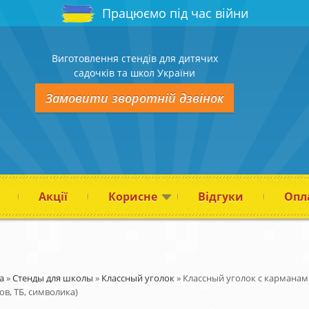
Працюємо під час війни
Виготовлення стендів для дитячих
садочків та школ України
Замовити зворотній дзвінок
Акції
Корисне
Відгуки
Опла
а
»
Стенды для школы
»
Классный уголок
»
Классный уголок с карманам
ов, ТБ, символика)