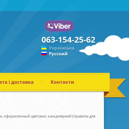
063-154-25-62
Українська
Русский
та і доставка
Контакти
и, оформленный цветами, канцелярией (правила для