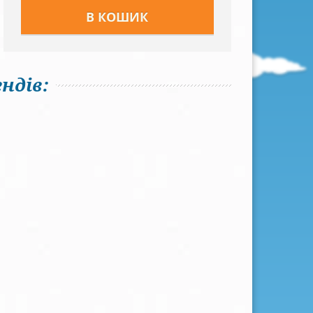
ндів: