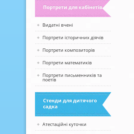
Портрети для кабінетів
Видатні вчені
Портрети історичних діячів
Портрети композиторів
Портрети математиків
Портрети письменників та
поетів
Стенди для дитячого
садка
Атестаційні куточки