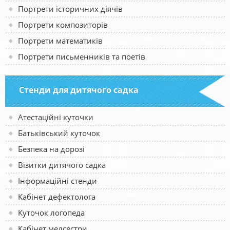
Портрети історичних діячів
Портрети композиторів
Портрети математиків
Портрети письменників та поетів
Стенди для дитячого садка
Атестаційні куточки
Батьківський куточок
Безпека на дорозі
Візитки дитячого садка
Інформаційні стенди
Кабінет дефектолога
Куточок логопеда
Кабінет медсестри