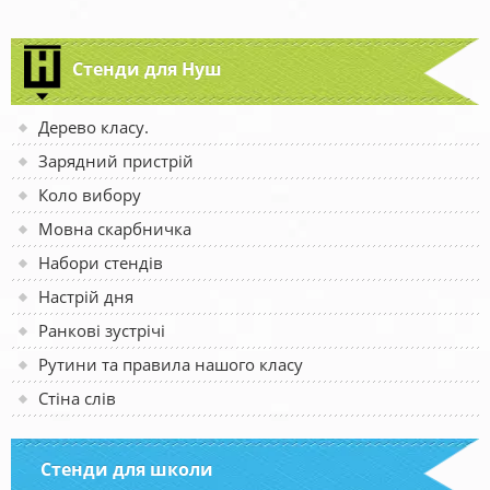
Стенди для Нуш
Дерево класу.
Зарядний пристрій
Коло вибору
Мовна скарбничка
Набори стендів
Настрій дня
Ранкові зустрічі
Рутини та правила нашого класу
Стіна слів
Стенди для школи