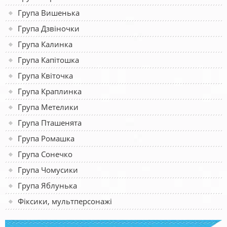
Група Вишенька
Група Дзвіночки
Група Калинка
Група Капітошка
Група Квіточка
Група Краплинка
Група Метелики
Група Пташенята
Група Ромашка
Група Сонечко
Група Чомусики
Група Яблунька
Фіксики, мультперсонажі