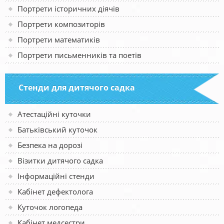
Портрети історичних діячів
Портрети композиторів
Портрети математиків
Портрети письменників та поетів
Стенди для дитячого садка
Атестаційні куточки
Батьківський куточок
Безпека на дорозі
Візитки дитячого садка
Інформаційні стенди
Кабінет дефектолога
Куточок логопеда
Кабінет медсестри