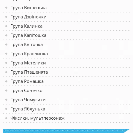
Група Вишенька
Група Дзвіночки
Група Калинка
Група Капітошка
Група Квіточка
Група Краплинка
Група Метелики
Група Пташенята
Група Ромашка
Група Сонечко
Група Чомусики
Група Яблунька
Фіксики, мультперсонажі