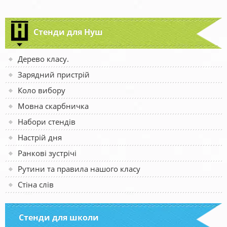
Стенди для Нуш
Дерево класу.
Зарядний пристрій
Коло вибору
Мовна скарбничка
Набори стендів
Настрій дня
Ранкові зустрічі
Рутини та правила нашого класу
Стіна слів
Стенди для школи