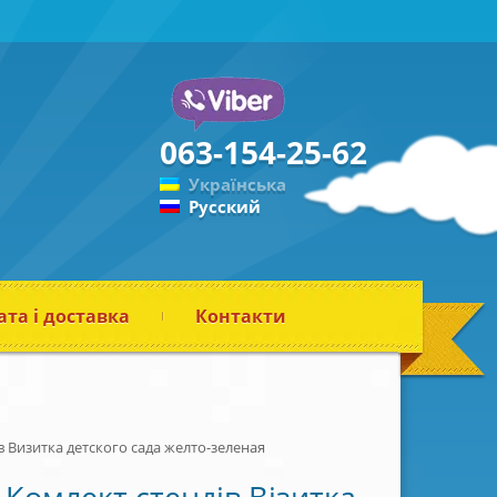
063-154-25-62
Українська
Русский
та і доставка
Контакти
 Визитка детского сада желто-зеленая
Комлект стендів Візитка