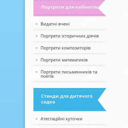
Портрети для кабінетів
Видатні вчені
Портрети історичних діячів
Портрети композиторів
Портрети математиків
Портрети письменників та
поетів
Стенди для дитячого
садка
Атестаційні куточки