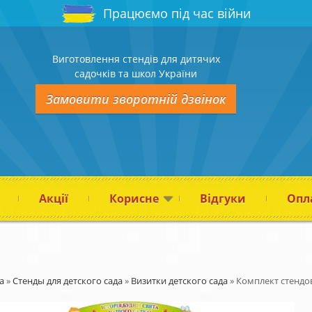
Працюємо під час війни
Виготовлення стендів для дитячих
садочків та школ України
Замовити зворотній дзвінок
Акції
Корисне
Відгуки
Опла
а
»
Стенды для детского сада
»
Визитки детского сада
»
Комплект стендов