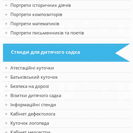
Портрети історичних діячів
Портрети композиторів
Портрети математиків
Портрети письменників та поетів
Стенди для дитячого садка
Атестаційні куточки
Батьківський куточок
Безпека на дорозі
Візитки дитячого садка
Інформаційні стенди
Кабінет дефектолога
Куточок логопеда
Кабінет медсестри