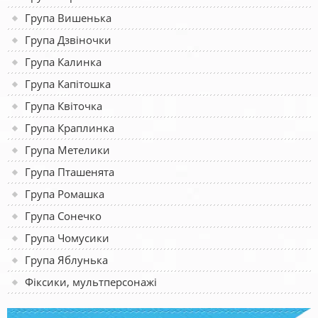
Група Вишенька
Група Дзвіночки
Група Калинка
Група Капітошка
Група Квіточка
Група Краплинка
Група Метелики
Група Пташенята
Група Ромашка
Група Сонечко
Група Чомусики
Група Яблунька
Фіксики, мультперсонажі