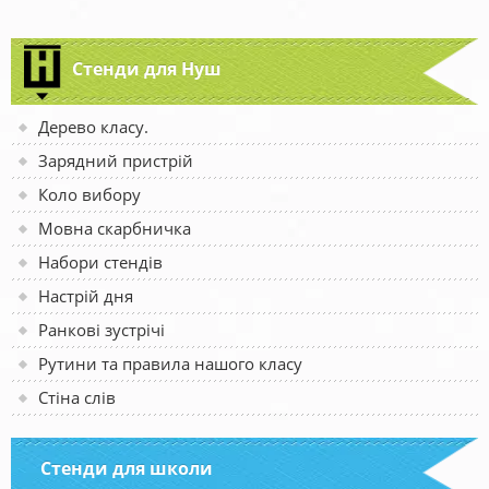
Стенди для Нуш
Дерево класу.
Зарядний пристрій
Коло вибору
Мовна скарбничка
Набори стендів
Настрій дня
Ранкові зустрічі
Рутини та правила нашого класу
Стіна слів
Стенди для школи