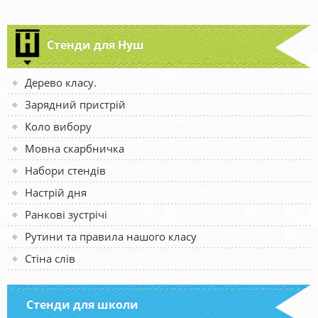
Стенди для Нуш
Дерево класу.
Зарядний пристрій
Коло вибору
Мовна скарбничка
Набори стендів
Настрій дня
Ранкові зустрічі
Рутини та правила нашого класу
Стіна слів
Стенди для школи