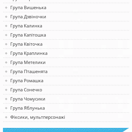
Група Вишенька
Група Дзвіночки
Група Калинка
Група Капітошка
Група Квіточка
Група Краплинка
Група Метелики
Група Пташенята
Група Ромашка
Група Сонечко
Група Чомусики
Група Яблунька
Фіксики, мультперсонажі