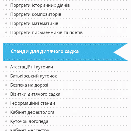
Портрети історичних діячів
Портрети композиторів
Портрети математиків
Портрети письменників та поетів
Стенди для дитячого садка
Атестаційні куточки
Батьківський куточок
Безпека на дорозі
Візитки дитячого садка
Інформаційні стенди
Кабінет дефектолога
Куточок логопеда
Кабінет медсестри