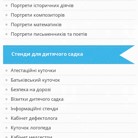
Портрети історичних діячів
Портрети композиторів
Портрети математиків
Портрети письменників та поетів
Стенди для дитячого садка
Атестаційні куточки
Батьківський куточок
Безпека на дорозі
Візитки дитячого садка
Інформаційні стенди
Кабінет дефектолога
Куточок логопеда
Кабінет медсестри