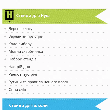
Стенди для Нуш
Дерево класу.
Зарядний пристрій
Коло вибору
Мовна скарбничка
Набори стендів
Настрій дня
Ранкові зустрічі
Рутини та правила нашого класу
Стіна слів
Стенди для школи