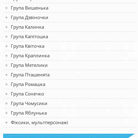
Група Вишенька
Група Дзвіночки
Група Калинка
Група Капітошка
Група Квіточка
Група Краплинка
Група Метелики
Група Пташенята
Група Ромашка
Група Сонечко
Група Чомусики
Група Яблунька
Фіксики, мультперсонажі