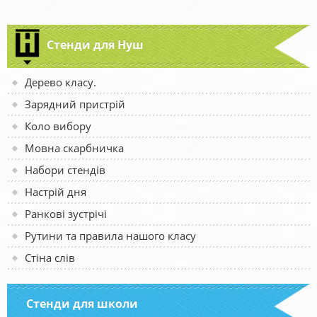
Стенди для Нуш
Дерево класу.
Зарядний пристрій
Коло вибору
Мовна скарбничка
Набори стендів
Настрій дня
Ранкові зустрічі
Рутини та правила нашого класу
Стіна слів
Стенди для школи