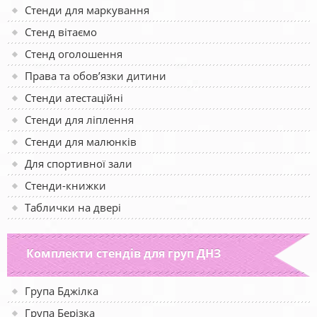
Стенди для маркування
Стенд вітаємо
Стенд оголошення
Права та обов’язки дитини
Стенди атестаційні
Стенди для ліплення
Стенди для малюнків
Для спортивної зали
Стенди-книжки
Таблички на двері
Комплекти стендів для груп ДНЗ
Група Бджілка
Група Берізка