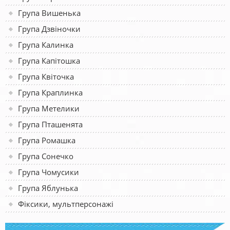
Група Вишенька
Група Дзвіночки
Група Калинка
Група Капітошка
Група Квіточка
Група Краплинка
Група Метелики
Група Пташенята
Група Ромашка
Група Сонечко
Група Чомусики
Група Яблунька
Фіксики, мультперсонажі