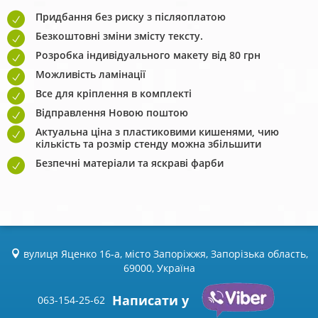
Придбання без риску з післяоплатою
Безкоштовні зміни змісту тексту.
Розробка індивідуального макету від 80 грн
Можливість ламінації
Все для кріплення в комплекті
Відправлення Новою поштою
Актуальна ціна з пластиковими кишенями, чию
кількість та розмір стенду можна збільшити
Безпечні матеріали та яскраві фарби
вулиця Яценко 16-а, місто Запоріжжя, Запорізька область,
69000, Україна
Написати у
063-154-25-62