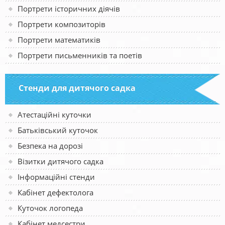
Портрети історичних діячів
Портрети композиторів
Портрети математиків
Портрети письменників та поетів
Стенди для дитячого садка
Атестаційні куточки
Батьківський куточок
Безпека на дорозі
Візитки дитячого садка
Інформаційні стенди
Кабінет дефектолога
Куточок логопеда
Кабінет медсестри