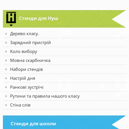
Стенди для Нуш
Дерево класу.
Зарядний пристрій
Коло вибору
Мовна скарбничка
Набори стендів
Настрій дня
Ранкові зустрічі
Рутини та правила нашого класу
Стіна слів
Стенди для школи