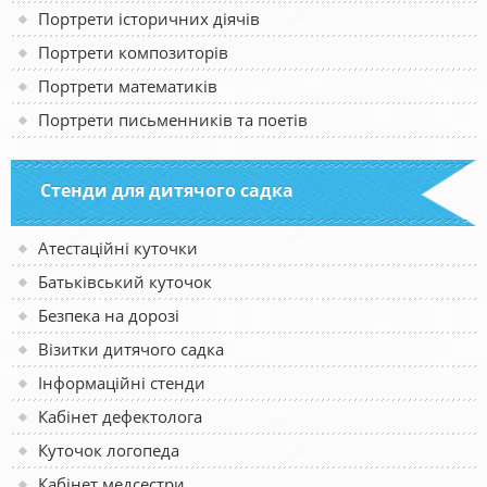
Портрети історичних діячів
Портрети композиторів
Портрети математиків
Портрети письменників та поетів
Стенди для дитячого садка
Атестаційні куточки
Батьківський куточок
Безпека на дорозі
Візитки дитячого садка
Інформаційні стенди
Кабінет дефектолога
Куточок логопеда
Кабінет медсестри