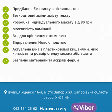
Придбання без риску з післяоплатою
Безкоштовні зміни змісту тексту.
Розробка індивідуального макету від 80 грн
Можливість ламінації
Все для кріплення в комплекті
Відправлення Новою поштою
Актуальна ціна з пластиковими кишенями, чию
кількість та розмір стенду можна збільшити
Безпечні матеріали та яскраві фарби
вулиця Яценко 16-а, місто Запоріжжя, Запорізька область,
69000, Україна
Написати у
063-154-25-62