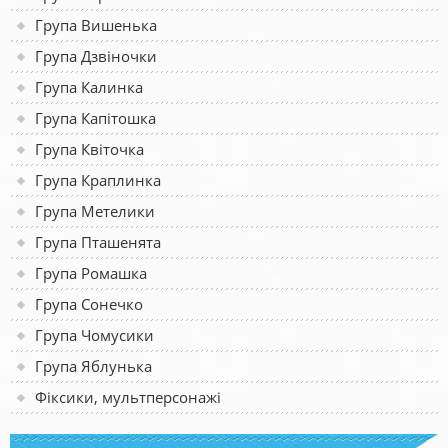
Група Вишенька
Група Дзвіночки
Група Калинка
Група Капітошка
Група Квіточка
Група Краплинка
Група Метелики
Група Пташенята
Група Ромашка
Група Сонечко
Група Чомусики
Група Яблунька
Фіксики, мультперсонажі