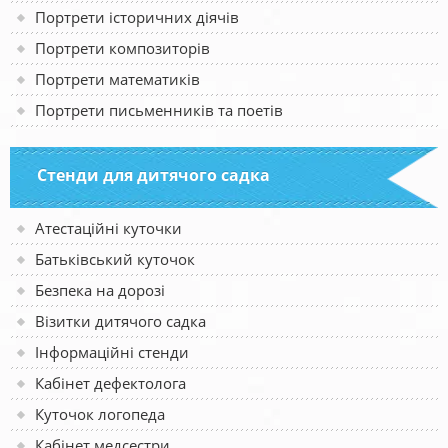
Портрети історичних діячів
Портрети композиторів
Портрети математиків
Портрети письменників та поетів
Стенди для дитячого садка
Атестаційні куточки
Батьківський куточок
Безпека на дорозі
Візитки дитячого садка
Інформаційні стенди
Кабінет дефектолога
Куточок логопеда
Кабінет медсестри