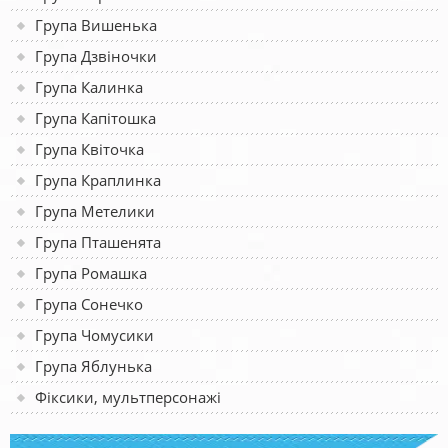
Група Вишенька
Група Дзвіночки
Група Калинка
Група Капітошка
Група Квіточка
Група Краплинка
Група Метелики
Група Пташенята
Група Ромашка
Група Сонечко
Група Чомусики
Група Яблунька
Фіксики, мультперсонажі