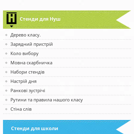
Стенди для Нуш
Дерево класу.
Зарядний пристрій
Коло вибору
Мовна скарбничка
Набори стендів
Настрій дня
Ранкові зустрічі
Рутини та правила нашого класу
Стіна слів
Стенди для школи