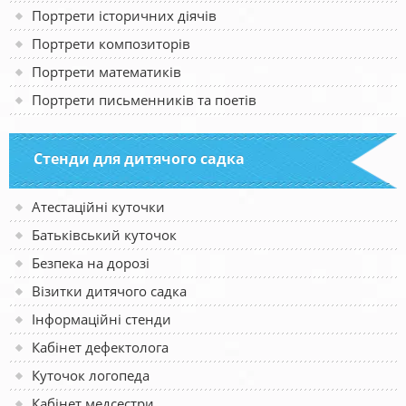
Портрети історичних діячів
Портрети композиторів
Портрети математиків
Портрети письменників та поетів
Стенди для дитячого садка
Атестаційні куточки
Батьківський куточок
Безпека на дорозі
Візитки дитячого садка
Інформаційні стенди
Кабінет дефектолога
Куточок логопеда
Кабінет медсестри