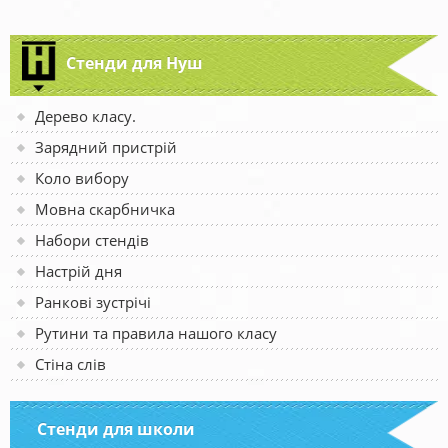
Стенди для Нуш
Дерево класу.
Зарядний пристрій
Коло вибору
Мовна скарбничка
Набори стендів
Настрій дня
Ранкові зустрічі
Рутини та правила нашого класу
Стіна слів
Стенди для школи