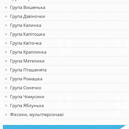
Група Вишенька
Група Дзвіночки
Група Калинка
Група Капітошка
Група Квіточка
Група Краплинка
Група Метелики
Група Пташенята
Група Ромашка
Група Сонечко
Група Чомусики
Група Яблунька
Фіксики, мультперсонажі