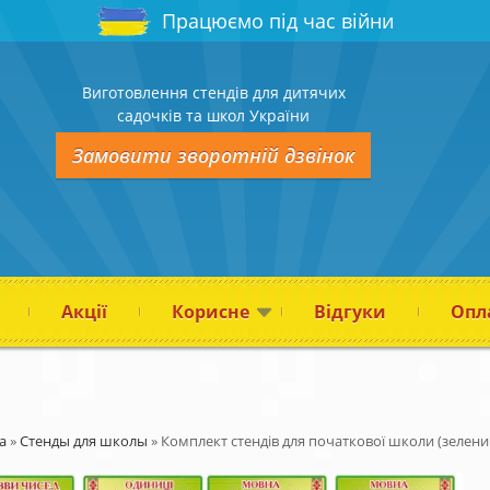
Працюємо під час війни
Виготовлення стендів для дитячих
садочків та школ України
Замовити зворотній дзвінок
Акції
Корисне
Відгуки
Опла
а
»
Стенды для школы
»
Комплект стендів для початкової школи (зелени