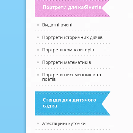
Портрети для кабінетів
Видатні вчені
Портрети історичних діячів
Портрети композиторів
Портрети математиків
Портрети письменників та
поетів
Стенди для дитячого
садка
Атестаційні куточки