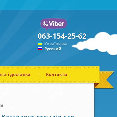
063-154-25-62
Українська
Русский
та і доставка
Контакти
й)
Комплект стендів для