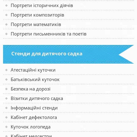
Портрети історичних діячів
Портрети композиторів
Портрети математиків
Портрети письменників та поетів
Стенди для дитячого садка
Атестаційні куточки
Батьківський куточок
Безпека на дорозі
Візитки дитячого садка
Інформаційні стенди
Кабінет дефектолога
Куточок логопеда
Кабінет медсестри