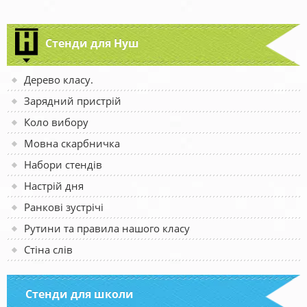
Стенди для Нуш
Дерево класу.
Зарядний пристрій
Коло вибору
Мовна скарбничка
Набори стендів
Настрій дня
Ранкові зустрічі
Рутини та правила нашого класу
Стіна слів
Стенди для школи