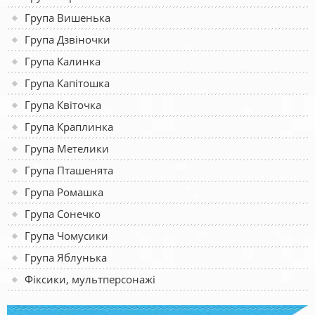
Група Вишенька
Група Дзвіночки
Група Калинка
Група Капітошка
Група Квіточка
Група Краплинка
Група Метелики
Група Пташенята
Група Ромашка
Група Сонечко
Група Чомусики
Група Яблунька
Фіксики, мультперсонажі