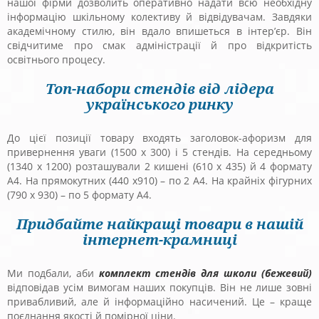
нашої фірми дозволить оперативно надати всю необхідну
інформацію шкільному колективу й відвідувачам. Завдяки
академічному стилю, він вдало впишеться в інтер’єр. Він
свідчитиме про смак адміністрації й про відкритість
освітнього процесу.
Топ-набори стендів від лідера
українського ринку
До цієї позиції товару входять заголовок-афоризм для
привернення уваги (1500 х 300) і 5 стендів. На середньому
(1340 х 1200) розташували 2 кишені (610 х 435) й 4 формату
А4. На прямокутних (440 х910) – по 2 А4. На крайніх фігурних
(790 х 930) – по 5 формату А4.
Придбайте найкращі товари в нашій
інтернет-крамниці
Ми подбали, аби
комплект стендів для школи (бежевий)
відповідав усім вимогам наших покупців. Він не лише зовні
привабливий, але й інформаційно насичений. Це – краще
поєднання якості й помірної ціни.