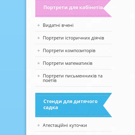
Портрети для кабінетів
Видатні вчені
Портрети історичних діячів
Портрети композиторів
Портрети математиків
Портрети письменників та
поетів
Стенди для дитячого
садка
Атестаційні куточки