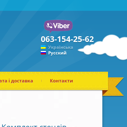
063-154-25-62
Українська
Русский
та і доставка
Контакти
Комплект стендів