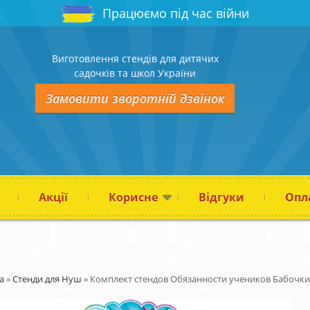
Працюємо під час війни
Виготовлення стендів для дитячих
садочків та школ України
Замовити зворотній дзвінок
Акції
Корисне
Відгуки
Опла
а
»
Стенди для Нуш
»
Комплект стендов Обязанности учеников Бабочки