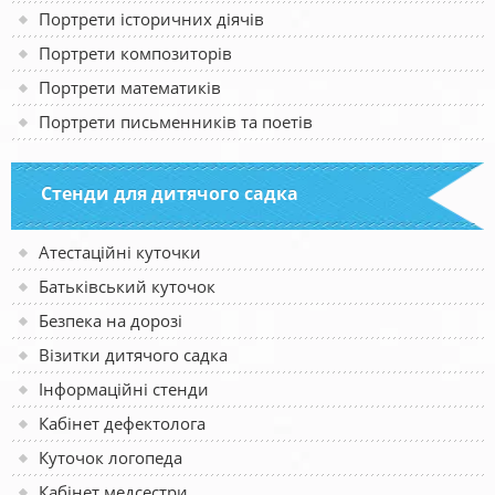
Портрети історичних діячів
Портрети композиторів
Портрети математиків
Портрети письменників та поетів
Стенди для дитячого садка
Атестаційні куточки
Батьківський куточок
Безпека на дорозі
Візитки дитячого садка
Інформаційні стенди
Кабінет дефектолога
Куточок логопеда
Кабінет медсестри