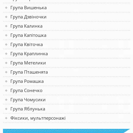
Група Вишенька
Група Дзвіночки
Група Калинка
Група Капітошка
Група Квіточка
Група Краплинка
Група Метелики
Група Пташенята
Група Ромашка
Група Сонечко
Група Чомусики
Група Яблунька
Фіксики, мультперсонажі