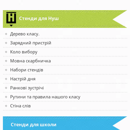
Стенди для Нуш
Дерево класу.
Зарядний пристрій
Коло вибору
Мовна скарбничка
Набори стендів
Настрій дня
Ранкові зустрічі
Рутини та правила нашого класу
Стіна слів
Стенди для школи