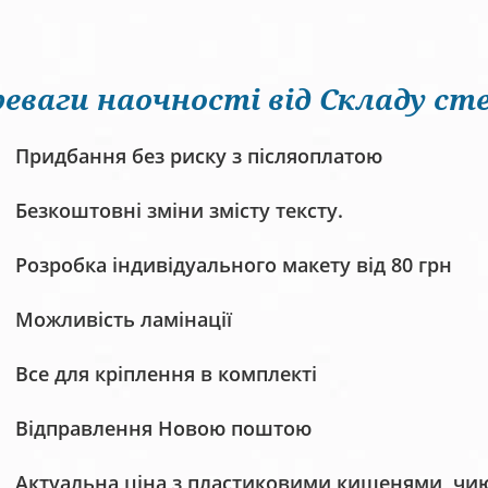
еваги наочності від Складу сте
Придбання без риску з післяоплатою
Безкоштовні зміни змісту тексту.
Розробка індивідуального макету від 80 грн
Можливість ламінації
Все для кріплення в комплекті
Відправлення Новою поштою
Актуальна ціна з пластиковими кишенями, чию 