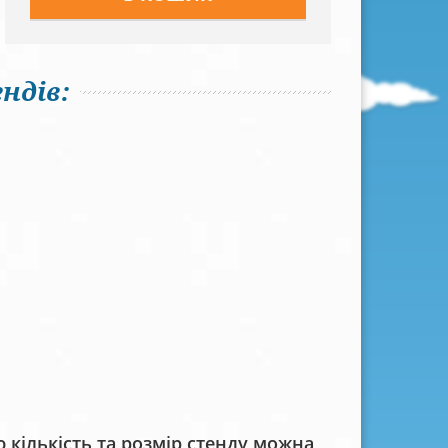
ндів:
кількість та розмір стенду можна