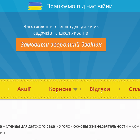
Працюємо під час війни
Виготовлення стендів для дитячих
садочків та школ України
Замовити зворотній дзвінок
Акції
Корисне
Відгуки
Опла
а
»
Стенды для детского сада
»
Уголок основы жизнедеятельности
»
Комп
вий