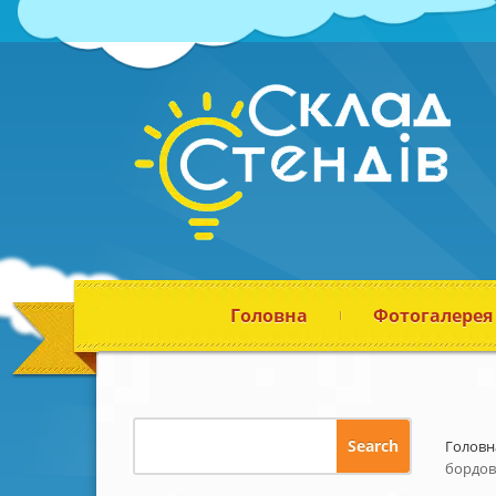
Головна
Фотогалерея
Головн
бордо