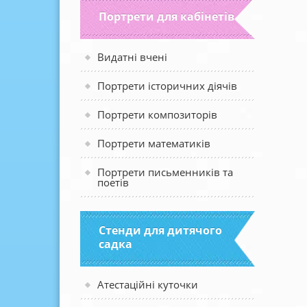
Портрети для кабінетів
Видатні вчені
Портрети історичних діячів
Портрети композиторів
Портрети математиків
Портрети письменників та
поетів
Стенди для дитячого
садка
Атестаційні куточки