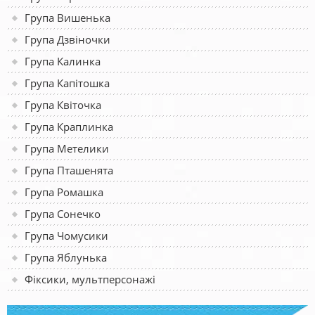
Група Вишенька
Група Дзвіночки
Група Калинка
Група Капітошка
Група Квіточка
Група Краплинка
Група Метелики
Група Пташенята
Група Ромашка
Група Сонечко
Група Чомусики
Група Яблунька
Фіксики, мультперсонажі