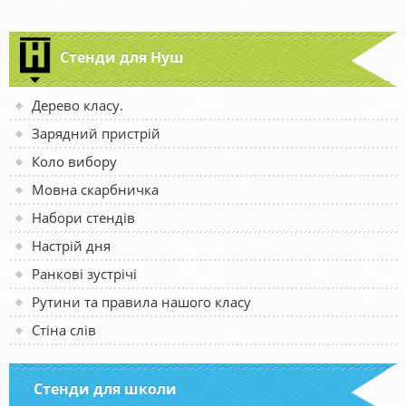
Стенди для Нуш
Дерево класу.
Зарядний пристрій
Коло вибору
Мовна скарбничка
Набори стендів
Настрій дня
Ранкові зустрічі
Рутини та правила нашого класу
Стіна слів
Стенди для школи