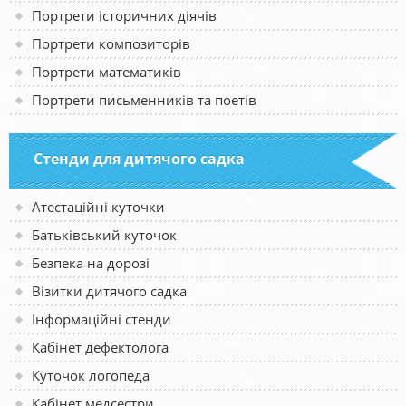
Портрети історичних діячів
Портрети композиторів
Портрети математиків
Портрети письменників та поетів
Стенди для дитячого садка
Атестаційні куточки
Батьківський куточок
Безпека на дорозі
Візитки дитячого садка
Інформаційні стенди
Кабінет дефектолога
Куточок логопеда
Кабінет медсестри