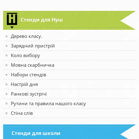
Стенди для Нуш
Дерево класу.
Зарядний пристрій
Коло вибору
Мовна скарбничка
Набори стендів
Настрій дня
Ранкові зустрічі
Рутини та правила нашого класу
Стіна слів
Стенди для школи