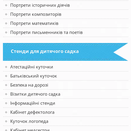
Портрети історичних діячів
Портрети композиторів
Портрети математиків
Портрети письменників та поетів
Стенди для дитячого садка
Атестаційні куточки
Батьківський куточок
Безпека на дорозі
Візитки дитячого садка
Інформаційні стенди
Кабінет дефектолога
Куточок логопеда
Кабінет медсестри