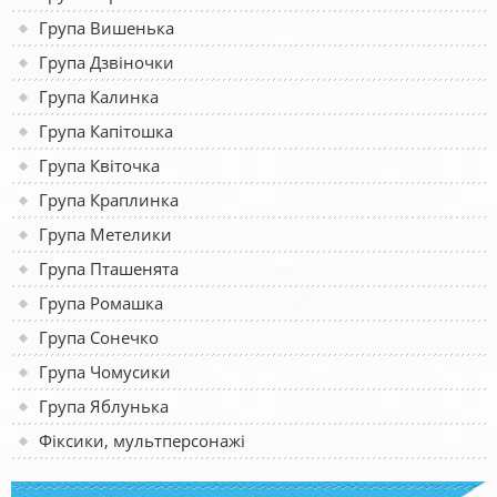
Група Вишенька
Група Дзвіночки
Група Калинка
Група Капітошка
Група Квіточка
Група Краплинка
Група Метелики
Група Пташенята
Група Ромашка
Група Сонечко
Група Чомусики
Група Яблунька
Фіксики, мультперсонажі