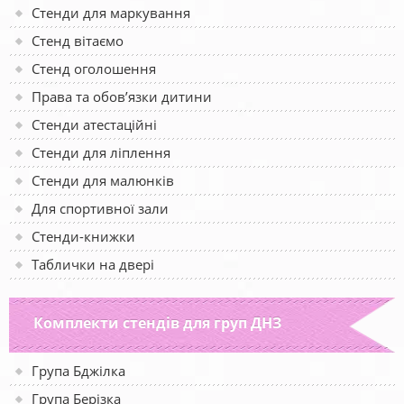
Стенди для маркування
Стенд вітаємо
Стенд оголошення
Права та обов’язки дитини
Стенди атестаційні
Стенди для ліплення
Стенди для малюнків
Для спортивної зали
Стенди-книжки
Таблички на двері
Комплекти стендів для груп ДНЗ
Група Бджілка
Група Берізка