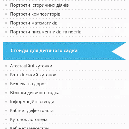
Портрети історичних діячів
Портрети композиторів
Портрети математиків
Портрети письменників та поетів
Стенди для дитячого садка
Атестаційні куточки
Батьківський куточок
Безпека на дорозі
Візитки дитячого садка
Інформаційні стенди
Кабінет дефектолога
Куточок логопеда
Кабінет медсестри