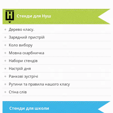
Стенди для Нуш
Дерево класу.
Зарядний пристрій
Коло вибору
Мовна скарбничка
Набори стендів
Настрій дня
Ранкові зустрічі
Рутини та правила нашого класу
Стіна слів
Стенди для школи