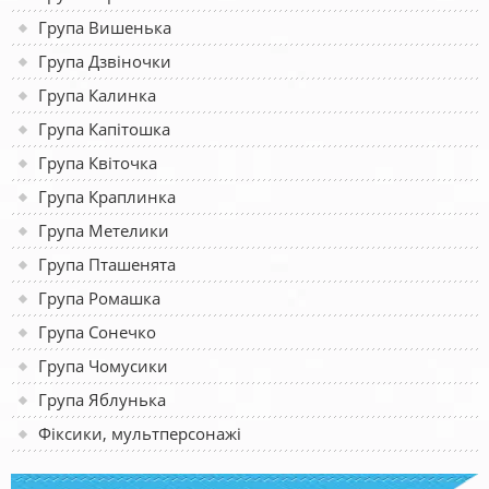
Група Вишенька
Група Дзвіночки
Група Калинка
Група Капітошка
Група Квіточка
Група Краплинка
Група Метелики
Група Пташенята
Група Ромашка
Група Сонечко
Група Чомусики
Група Яблунька
Фіксики, мультперсонажі