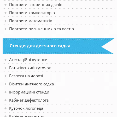
Портрети історичних діячів
Портрети композиторів
Портрети математиків
Портрети письменників та поетів
Стенди для дитячого садка
Атестаційні куточки
Батьківський куточок
Безпека на дорозі
Візитки дитячого садка
Інформаційні стенди
Кабінет дефектолога
Куточок логопеда
Кабінет медсестри