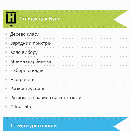
Стенди для Нуш
Дерево класу.
Зарядний пристрій
Коло вибору
Мовна скарбничка
Набори стендів
Настрій дня
Ранкові зустрічі
Рутини та правила нашого класу
Стіна слів
Стенди для школи