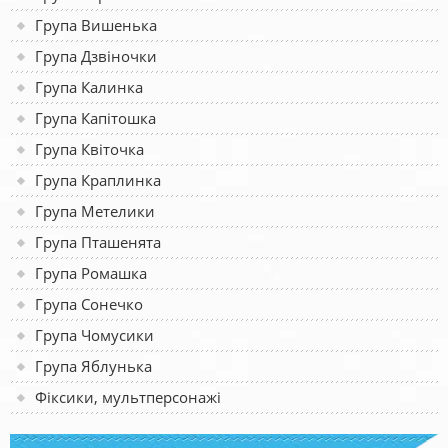
Група Вишенька
Група Дзвіночки
Група Калинка
Група Капітошка
Група Квіточка
Група Краплинка
Група Метелики
Група Пташенята
Група Ромашка
Група Сонечко
Група Чомусики
Група Яблунька
Фіксики, мультперсонажі