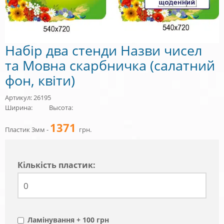
Набір два стенди Назви чисел
та Мовна скарбничка (салатний
фон, квіти)
Артикул: 26195
Ширина:
Высота:
1371
Пластик 3мм -
грн.
Кiлькiсть пластик:
Ламінування + 100 грн