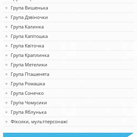
Група Вишенька
Група Дзвіночки
Група Калинка
Група Капітошка
Група Квіточка
Група Краплинка
Група Метелики
Група Пташенята
Група Ромашка
Група Сонечко
Група Чомусики
Група Яблунька
Фіксики, мультперсонажі