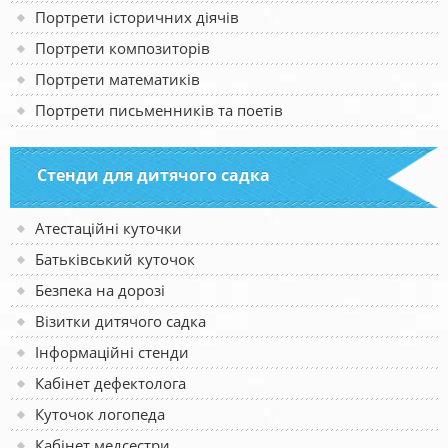
Портрети історичних діячів
Портрети композиторів
Портрети математиків
Портрети письменників та поетів
Стенди для дитячого садка
Атестаційні куточки
Батьківський куточок
Безпека на дорозі
Візитки дитячого садка
Інформаційні стенди
Кабінет дефектолога
Куточок логопеда
Кабінет медсестри