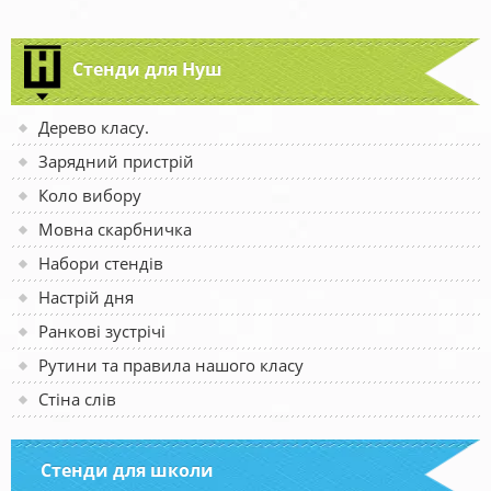
Стенди для Нуш
Дерево класу.
Зарядний пристрій
Коло вибору
Мовна скарбничка
Набори стендів
Настрій дня
Ранкові зустрічі
Рутини та правила нашого класу
Стіна слів
Стенди для школи