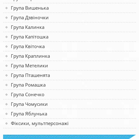
Група Вишенька
Група Дзвіночки
Група Калинка
Група Капітошка
Група Квіточка
Група Краплинка
Група Метелики
Група Пташенята
Група Ромашка
Група Сонечко
Група Чомусики
Група Яблунька
Фіксики, мультперсонажі