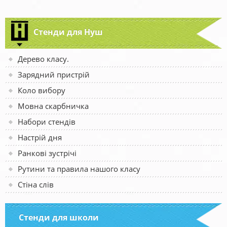
Стенди для Нуш
Дерево класу.
Зарядний пристрій
Коло вибору
Мовна скарбничка
Набори стендів
Настрій дня
Ранкові зустрічі
Рутини та правила нашого класу
Стіна слів
Стенди для школи