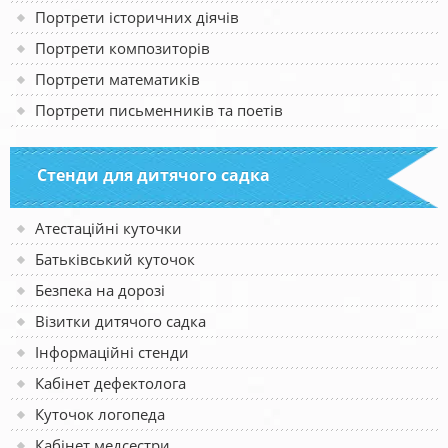
Портрети історичних діячів
Портрети композиторів
Портрети математиків
Портрети письменників та поетів
Стенди для дитячого садка
Атестаційні куточки
Батьківський куточок
Безпека на дорозі
Візитки дитячого садка
Інформаційні стенди
Кабінет дефектолога
Куточок логопеда
Кабінет медсестри