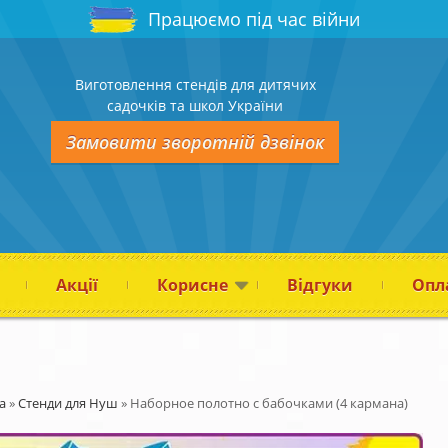
Працюємо під час війни
Виготовлення стендів для дитячих
садочків та школ України
Замовити зворотній дзвінок
Акції
Корисне
Відгуки
Опла
а
»
Стенди для Нуш
»
Наборное полотно с бабочками (4 кармана)