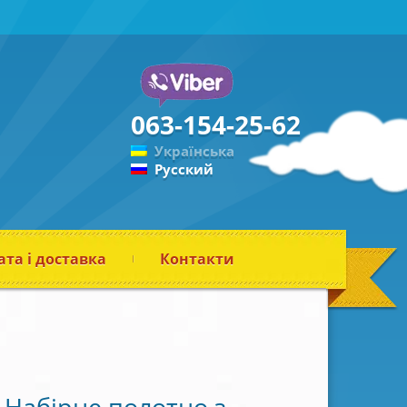
063-154-25-62
Українська
Русский
та і доставка
Контакти
Набірне полотно з