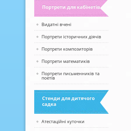
Портрети для кабінетів
Видатні вчені
Портрети історичних діячів
Портрети композиторів
Портрети математиків
Портрети письменників та
поетів
Стенди для дитячого
садка
Атестаційні куточки