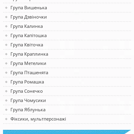
Група Вишенька
Група Дзвіночки
Група Калинка
Група Капітошка
Група Квіточка
Група Краплинка
Група Метелики
Група Пташенята
Група Ромашка
Група Сонечко
Група Чомусики
Група Яблунька
Фіксики, мультперсонажі