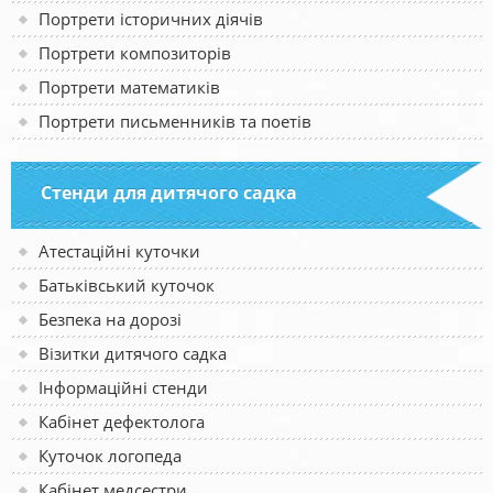
Портрети історичних діячів
Портрети композиторів
Портрети математиків
Портрети письменників та поетів
Стенди для дитячого садка
Атестаційні куточки
Батьківський куточок
Безпека на дорозі
Візитки дитячого садка
Інформаційні стенди
Кабінет дефектолога
Куточок логопеда
Кабінет медсестри