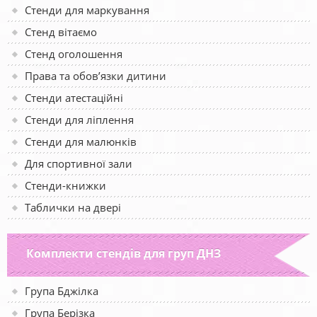
Стенди для маркування
Стенд вітаємо
Стенд оголошення
Права та обов’язки дитини
Стенди атестаційні
Стенди для ліплення
Стенди для малюнків
Для спортивної зали
Стенди-книжки
Таблички на двері
Комплекти стендів для груп ДНЗ
Група Бджілка
Група Берізка