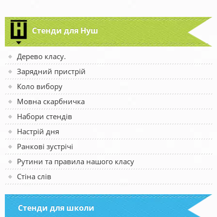
Стенди для Нуш
Дерево класу.
Зарядний пристрій
Коло вибору
Мовна скарбничка
Набори стендів
Настрій дня
Ранкові зустрічі
Рутини та правила нашого класу
Стіна слів
Стенди для школи