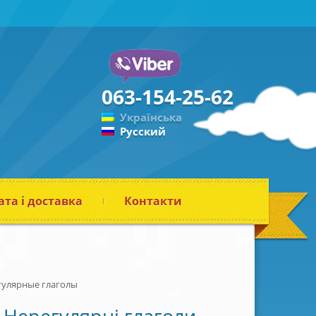
063-154-25-62
Українська
Русский
та і доставка
Контакти
гулярные глаголы
Нерегулярні глаголи