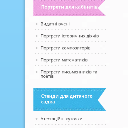
Портрети для кабінетів
Видатні вчені
Портрети історичних діячів
Портрети композиторів
Портрети математиків
Портрети письменників та
поетів
Стенди для дитячого
садка
Атестаційні куточки