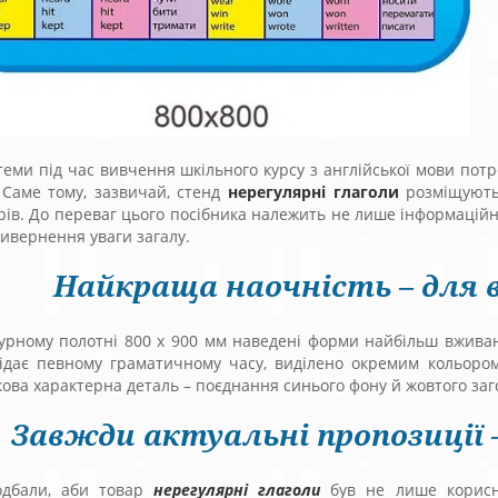
теми під час вивчення шкільного курсу з англійської мови потре
 Саме тому, зазвичай, стенд
нерегулярні глаголи
розміщують 
ів. До переваг цього посібника належить не лише інформаційна
ивернення уваги загалу.
Найкраща наочність – для в
гурному полотні 800 х 900 мм наведені форми найбільш вживан
відає певному граматичному часу, виділено окремим кольором
ова характерна деталь – поєднання синього фону й жовтого заг
Завжди актуальні пропозиції –
дбали, аби товар
нерегулярні глаголи
був не лише корисн