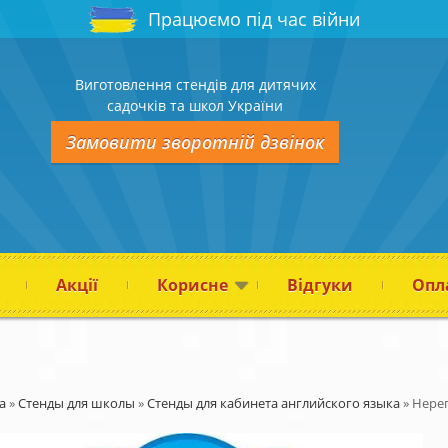
Працюємо під час війни
Виготовлення стендів для дитячих
садочків та школ України
Замовити зворотній дзвінок
Акції
Корисне
Відгуки
Опла
а
»
Стенды для школы
»
Стенды для кабинета английского языка
»
Нере