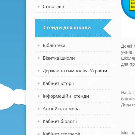
Стіна слів
Стенди для школи
Бібліотека
Деякі 
учнів.
Візитка школи
школяр
для пр
Державна символіка України
Кабінет історії
На фі
Інформаційні стенди
відпо
Додатк
Англійська мова
Кабінет біології
Ми по
Кабінет географії