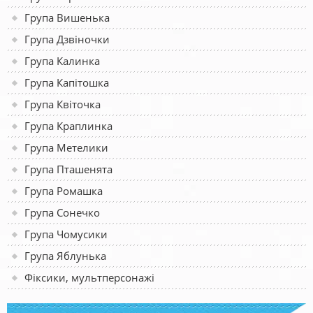
Група Вишенька
Група Дзвіночки
Група Калинка
Група Капітошка
Група Квіточка
Група Краплинка
Група Метелики
Група Пташенята
Група Ромашка
Група Сонечко
Група Чомусики
Група Яблунька
Фіксики, мультперсонажі