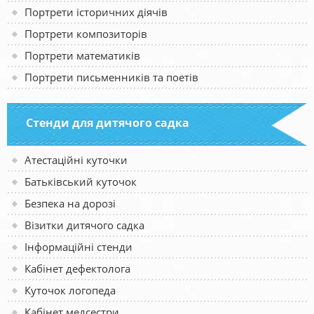
Портрети історичних діячів
Портрети композиторів
Портрети математиків
Портрети письменників та поетів
Стенди для дитячого садка
Атестаційні куточки
Батьківський куточок
Безпека на дорозі
Візитки дитячого садка
Інформаційні стенди
Кабінет дефектолога
Куточок логопеда
Кабінет медсестри