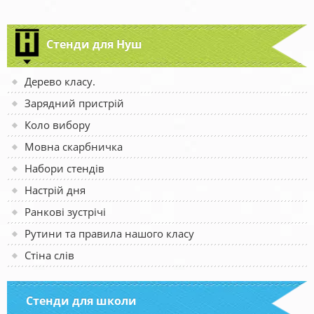
Стенди для Нуш
Дерево класу.
Зарядний пристрій
Коло вибору
Мовна скарбничка
Набори стендів
Настрій дня
Ранкові зустрічі
Рутини та правила нашого класу
Стіна слів
Стенди для школи