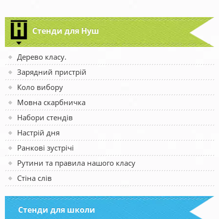
Стенди для Нуш
Дерево класу.
Зарядний пристрій
Коло вибору
Мовна скарбничка
Набори стендів
Настрій дня
Ранкові зустрічі
Рутини та правила нашого класу
Стіна слів
Стенди для школи