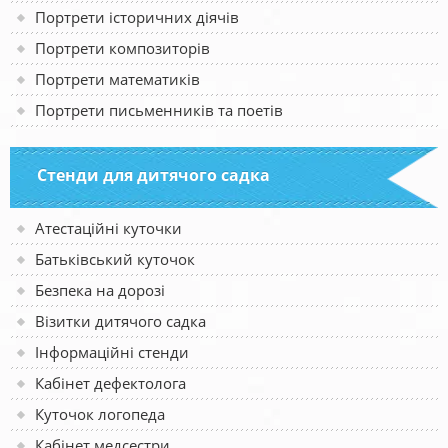
Портрети історичних діячів
Портрети композиторів
Портрети математиків
Портрети письменників та поетів
Стенди для дитячого садка
Атестаційні куточки
Батьківський куточок
Безпека на дорозі
Візитки дитячого садка
Інформаційні стенди
Кабінет дефектолога
Куточок логопеда
Кабінет медсестри