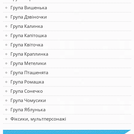
Група Вишенька
Група Дзвіночки
Група Калинка
Група Капітошка
Група Квіточка
Група Краплинка
Група Метелики
Група Пташенята
Група Ромашка
Група Сонечко
Група Чомусики
Група Яблунька
Фіксики, мультперсонажі