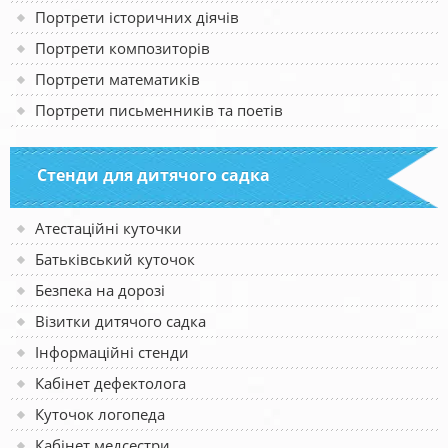
Портрети історичних діячів
Портрети композиторів
Портрети математиків
Портрети письменників та поетів
Стенди для дитячого садка
Атестаційні куточки
Батьківський куточок
Безпека на дорозі
Візитки дитячого садка
Інформаційні стенди
Кабінет дефектолога
Куточок логопеда
Кабінет медсестри