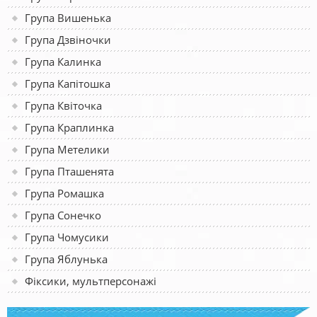
Група Вишенька
Група Дзвіночки
Група Калинка
Група Капітошка
Група Квіточка
Група Краплинка
Група Метелики
Група Пташенята
Група Ромашка
Група Сонечко
Група Чомусики
Група Яблунька
Фіксики, мультперсонажі