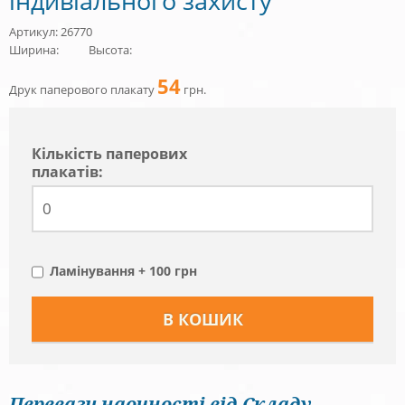
індивіального захисту
Артикул: 26770
Ширина:
Высота:
54
Друк паперового плакату
грн.
Кiлькiсть паперових
плакатів:
Ламінування + 100 грн
Переваги наочності від Складу