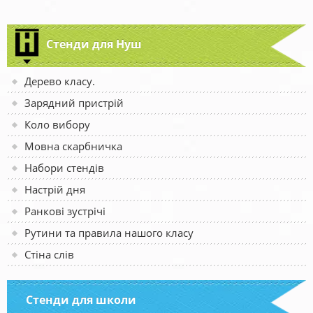
Стенди для Нуш
Дерево класу.
Зарядний пристрій
Коло вибору
Мовна скарбничка
Набори стендів
Настрій дня
Ранкові зустрічі
Рутини та правила нашого класу
Стіна слів
Стенди для школи