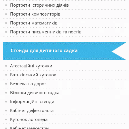
Портрети історичних діячів
Портрети композиторів
Портрети математиків
Портрети письменників та поетів
Стенди для дитячого садка
Атестаційні куточки
Батьківський куточок
Безпека на дорозі
Візитки дитячого садка
Інформаційні стенди
Кабінет дефектолога
Куточок логопеда
Кабінет медсестри