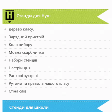
Стенди для Нуш
Дерево класу.
Зарядний пристрій
Коло вибору
Мовна скарбничка
Набори стендів
Настрій дня
Ранкові зустрічі
Рутини та правила нашого класу
Стіна слів
Стенди для школи