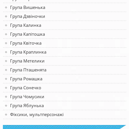
Група Вишенька
Група Дзвіночки
Група Калинка
Група Капітошка
Група Квіточка
Група Краплинка
Група Метелики
Група Пташенята
Група Ромашка
Група Сонечко
Група Чомусики
Група Яблунька
Фіксики, мультперсонажі