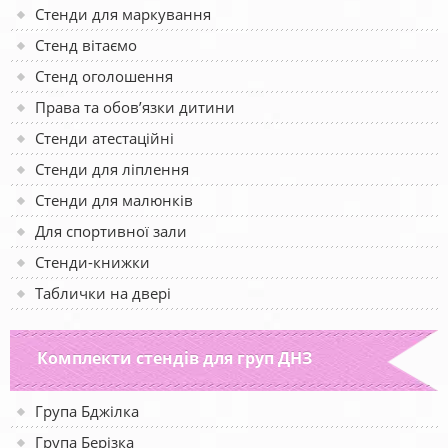
Стенди для маркування
Стенд вітаємо
Стенд оголошення
Права та обов’язки дитини
Стенди атестаційні
Стенди для ліплення
Стенди для малюнків
Для спортивної зали
Стенди-книжки
Таблички на двері
Комплекти стендів для груп ДНЗ
Група Бджілка
Група Берізка