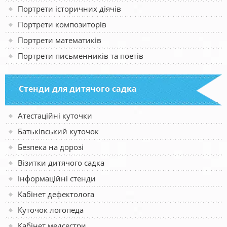
Портрети історичних діячів
Портрети композиторів
Портрети математиків
Портрети письменників та поетів
Стенди для дитячого садка
Атестаційні куточки
Батьківський куточок
Безпека на дорозі
Візитки дитячого садка
Інформаційні стенди
Кабінет дефектолога
Куточок логопеда
Кабінет медсестри