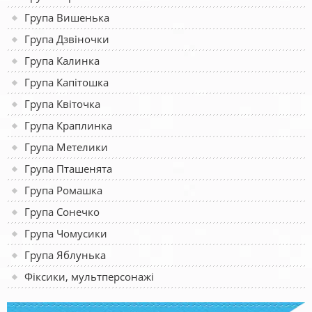
Група Вишенька
Група Дзвіночки
Група Калинка
Група Капітошка
Група Квіточка
Група Краплинка
Група Метелики
Група Пташенята
Група Ромашка
Група Сонечко
Група Чомусики
Група Яблунька
Фіксики, мультперсонажі