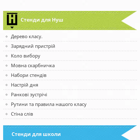
Стенди для Нуш
Дерево класу.
Зарядний пристрій
Коло вибору
Мовна скарбничка
Набори стендів
Настрій дня
Ранкові зустрічі
Рутини та правила нашого класу
Стіна слів
Стенди для школи