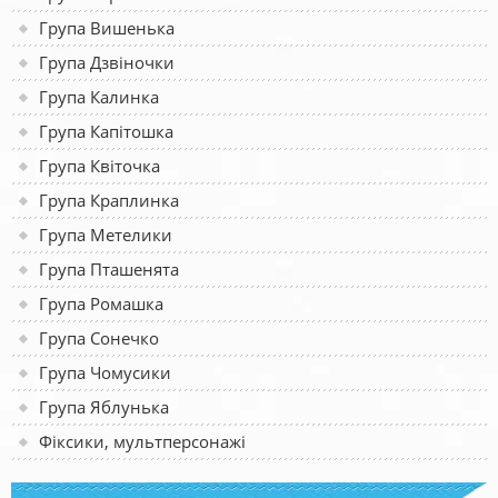
Група Вишенька
Група Дзвіночки
Група Калинка
Група Капітошка
Група Квіточка
Група Краплинка
Група Метелики
Група Пташенята
Група Ромашка
Група Сонечко
Група Чомусики
Група Яблунька
Фіксики, мультперсонажі