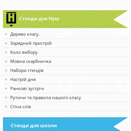
Стенди для Нуш
Дерево класу.
Зарядний пристрій
Коло вибору
Мовна скарбничка
Набори стендів
Настрій дня
Ранкові зустрічі
Рутини та правила нашого класу
Стіна слів
Стенди для школи