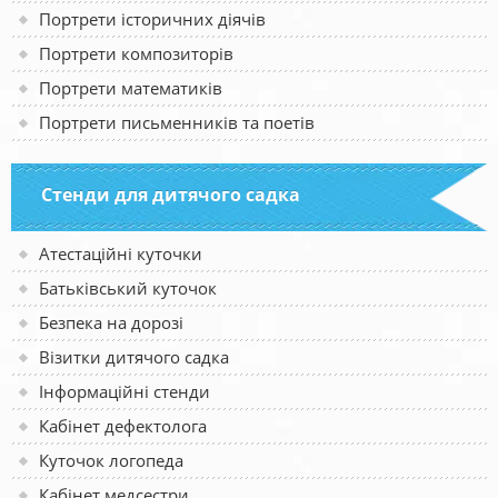
Портрети історичних діячів
Портрети композиторів
Портрети математиків
Портрети письменників та поетів
Стенди для дитячого садка
Атестаційні куточки
Батьківський куточок
Безпека на дорозі
Візитки дитячого садка
Інформаційні стенди
Кабінет дефектолога
Куточок логопеда
Кабінет медсестри