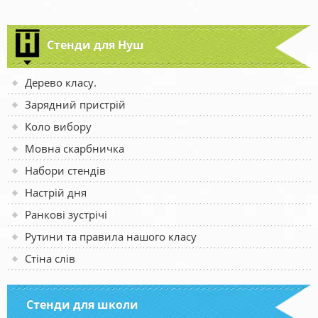
Стенди для Нуш
Дерево класу.
Зарядний пристрій
Коло вибору
Мовна скарбничка
Набори стендів
Настрій дня
Ранкові зустрічі
Рутини та правила нашого класу
Стіна слів
Стенди для школи