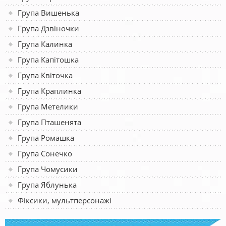
Група Вишенька
Група Дзвіночки
Група Калинка
Група Капітошка
Група Квіточка
Група Краплинка
Група Метелики
Група Пташенята
Група Ромашка
Група Сонечко
Група Чомусики
Група Яблунька
Фіксики, мультперсонажі