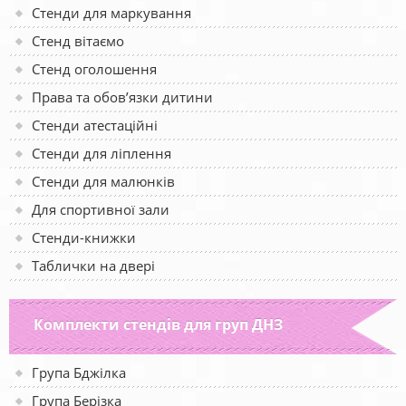
Стенди для маркування
Стенд вітаємо
Стенд оголошення
Права та обов’язки дитини
Стенди атестаційні
Стенди для ліплення
Стенди для малюнків
Для спортивної зали
Стенди-книжки
Таблички на двері
Комплекти стендів для груп ДНЗ
Група Бджілка
Група Берізка