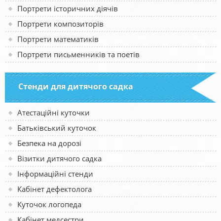
Портрети історичних діячів
Портрети композиторів
Портрети математиків
Портрети письменників та поетів
Стенди для дитячого садка
Атестаційні куточки
Батьківський куточок
Безпека на дорозі
Візитки дитячого садка
Інформаційні стенди
Кабінет дефектолога
Куточок логопеда
Кабінет медсестри