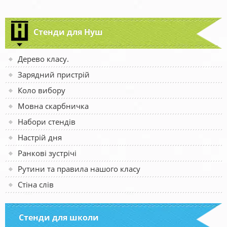
Стенди для Нуш
Дерево класу.
Зарядний пристрій
Коло вибору
Мовна скарбничка
Набори стендів
Настрій дня
Ранкові зустрічі
Рутини та правила нашого класу
Стіна слів
Стенди для школи