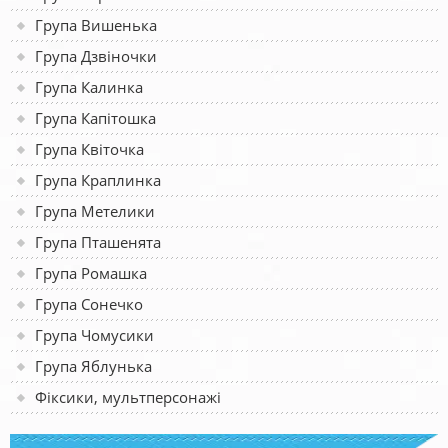
Група Вишенька
Група Дзвіночки
Група Калинка
Група Капітошка
Група Квіточка
Група Краплинка
Група Метелики
Група Пташенята
Група Ромашка
Група Сонечко
Група Чомусики
Група Яблунька
Фіксики, мультперсонажі