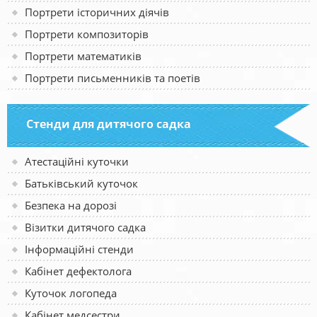
Портрети історичних діячів
Портрети композиторів
Портрети математиків
Портрети письменників та поетів
Стенди для дитячого садка
Атестаційні куточки
Батьківський куточок
Безпека на дорозі
Візитки дитячого садка
Інформаційні стенди
Кабінет дефектолога
Куточок логопеда
Кабінет медсестри