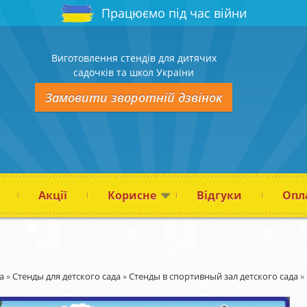
Працюємо під час війни
Виготовлення стендів для дитячих
садочків та школ України
Замовити зворотній дзвінок
Акції
Корисне
Відгуки
Опла
а
»
Стенды для детского сада
»
Стенды в спортивный зал детского сада
»