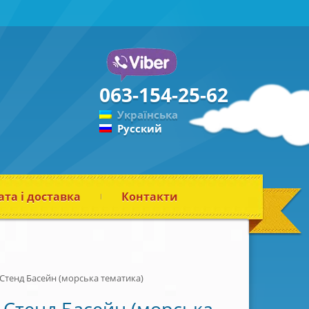
063-154-25-62
Українська
Русский
та і доставка
Контакти
Стенд Басейн (морська тематика)
Стенд Басейн (морська