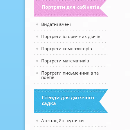
Портрети для кабінетів
Видатні вчені
Портрети історичних діячів
Портрети композиторів
Портрети математиків
Портрети письменників та
поетів
Стенди для дитячого
садка
Атестаційні куточки