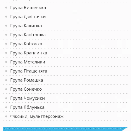
Група Вишенька
Група Дзвіночки
Група Калинка
Група Капітошка
Група Квіточка
Група Краплинка
Група Метелики
Група Пташенята
Група Ромашка
Група Сонечко
Група Чомусики
Група Яблунька
Фіксики, мультперсонажі