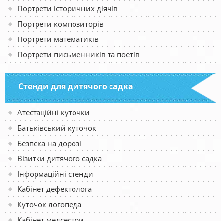
Портрети історичних діячів
Портрети композиторів
Портрети математиків
Портрети письменників та поетів
Стенди для дитячого садка
Атестаційні куточки
Батьківський куточок
Безпека на дорозі
Візитки дитячого садка
Інформаційні стенди
Кабінет дефектолога
Куточок логопеда
Кабінет медсестри