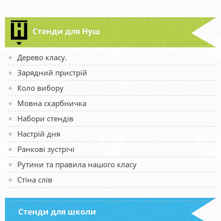
Стенди для Нуш
Дерево класу.
Зарядний пристрій
Коло вибору
Мовна скарбничка
Набори стендів
Настрій дня
Ранкові зустрічі
Рутини та правила нашого класу
Стіна слів
Стенди для школи