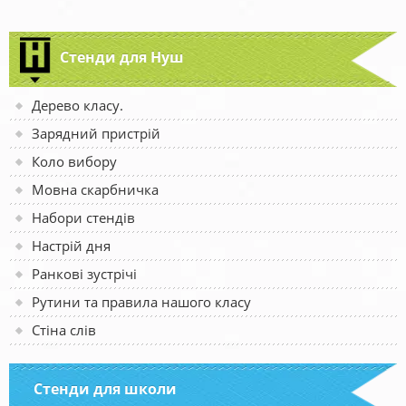
Стенди для Нуш
Дерево класу.
Зарядний пристрій
Коло вибору
Мовна скарбничка
Набори стендів
Настрій дня
Ранкові зустрічі
Рутини та правила нашого класу
Стіна слів
Стенди для школи