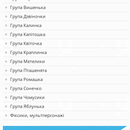
Група Вишенька
Група Дзвіночки
Група Калинка
Група Капітошка
Група Квіточка
Група Краплинка
Група Метелики
Група Пташенята
Група Ромашка
Група Сонечко
Група Чомусики
Група Яблунька
Фіксики, мультперсонажі