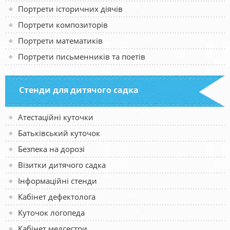
Портрети історичних діячів
Портрети композиторів
Портрети математиків
Портрети письменників та поетів
Стенди для дитячого садка
Атестаційні куточки
Батьківський куточок
Безпека на дорозі
Візитки дитячого садка
Інформаційні стенди
Кабінет дефектолога
Куточок логопеда
Кабінет медсестри