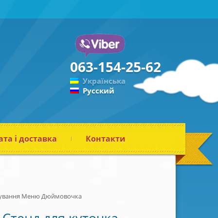
063-154-25-62
Українська
Русский
та і доставка
Контакти
рчування Меню Дюймовочка
Стенд для куточка