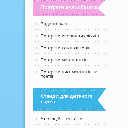
Портрети для кабінетів
Видатні вчені
Портрети історичних діячів
Портрети композиторів
Портрети математиків
Портрети письменників та
поетів
Стенди для дитячого
садка
Атестаційні куточки