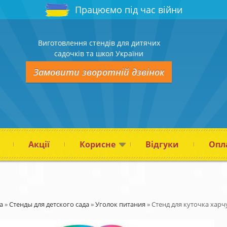
Працюємо під час війни
Виготовлення стендів для дитячих
садочків та школ України
Замовити зворотній дзвінок
Акції
Корисне
Відгуки
Опла
а
»
Стенды для детского сада
»
Уголок питания
»
Стенд для куточка ха