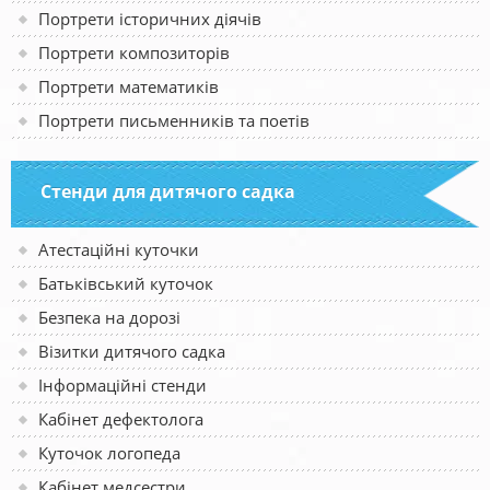
Портрети історичних діячів
Портрети композиторів
Портрети математиків
Портрети письменників та поетів
Стенди для дитячого садка
Атестаційні куточки
Батьківський куточок
Безпека на дорозі
Візитки дитячого садка
Інформаційні стенди
Кабінет дефектолога
Куточок логопеда
Кабінет медсестри