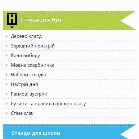
Стенди для Нуш
Дерево класу.
Зарядний пристрій
Коло вибору
Мовна скарбничка
Набори стендів
Настрій дня
Ранкові зустрічі
Рутини та правила нашого класу
Стіна слів
Стенди для школи