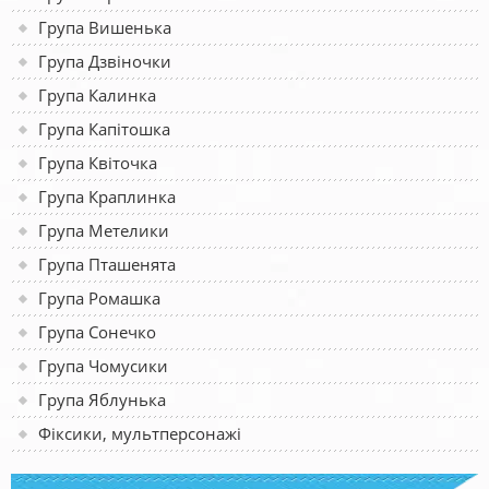
Група Вишенька
Група Дзвіночки
Група Калинка
Група Капітошка
Група Квіточка
Група Краплинка
Група Метелики
Група Пташенята
Група Ромашка
Група Сонечко
Група Чомусики
Група Яблунька
Фіксики, мультперсонажі